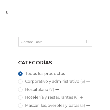
CATEGORÍAS
Todos los productos
6
Corporativo y administrativo
6
products
7
Hospitalario
7
products
6
Hotelería y restaurantes
6
products
3
Mascarillas, overoles y batas
3