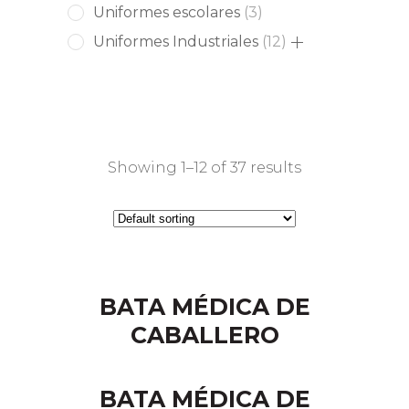
products
3
Uniformes escolares
3
products
12
Uniformes Industriales
12
products
Showing 1–12 of 37 results
BATA MÉDICA DE
CABALLERO
BATA MÉDICA DE