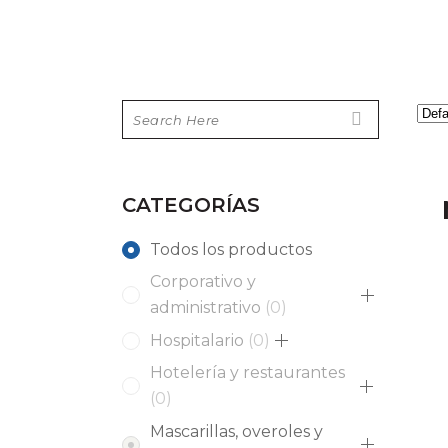
CATEGORÍAS
Todos los productos
Corporativo y
0
administrativo
0
products
0
Hospitalario
0
products
Hotelería y restaurantes
0
0
products
Mascarillas, overoles y