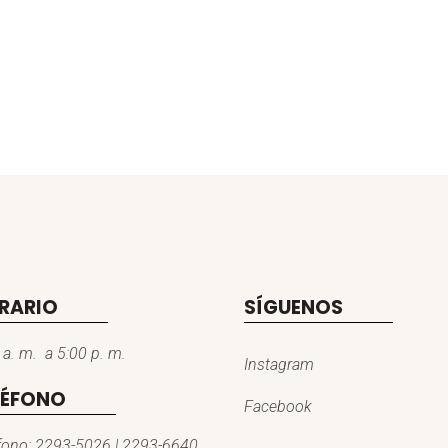
RARIO
SÍGUENOS
 a. m. a 5:00 p. m.
Instagram
LÉFONO
Facebook
fono: 2293-5026 | 2293-6640