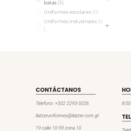
3
batas
3
products
0
Uniformes escolares
0
products
Uniformes Industriales
0
0
products
CONTÁCTANOS
HO
Télefono:
+502 2293-5026
8:00
llatzeruniformes@llatzer.com.gt
TE
19 calle 10-59 zona 10
Telé