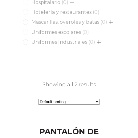
0
Hospitalario
0
products
0
Hotelería y restaurantes
0
products
0
Mascarillas, overoles y batas
0
products
0
Uniformes escolares
0
products
0
Uniformes Industriales
0
products
Showing all 2 results
PANTALÓN DE