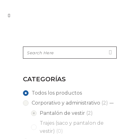
CATEGORÍAS
Todos los productos
2
Corporativo y administrativo
2
products
2
Pantalón de vestir
2
products
Trajes (saco y pantalon de
0
vestir)
0
products